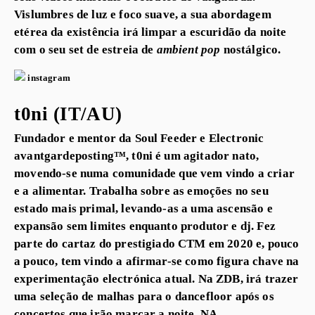
Vislumbres de luz e foco suave, a sua abordagem
etérea da existência irá limpar a escuridão da noite
com o seu set de estreia de
ambient pop
nostálgico.
instagram
t0ni (IT/AU)
Fundador e mentor da Soul Feeder e Electronic
avantgardeposting™, t0ni é um agitador nato,
movendo-se numa comunidade que vem vindo a criar
e a alimentar. Trabalha sobre as emoções no seu
estado mais primal, levando-as a uma ascensão e
expansão sem limites enquanto produtor e dj. Fez
parte do cartaz do prestigiado CTM em 2020 e, pouco
a pouco, tem vindo a afirmar-se como figura chave na
experimentação electrónica atual. Na ZDB, irá trazer
uma seleção de malhas para o dancefloor após os
concertos que irão marcar a noite. NA