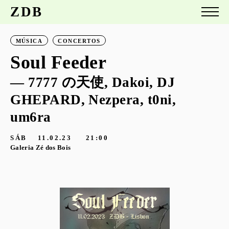
ZDB
MÚSICA
CONCERTOS
Soul Feeder
— 7777 の天使, Dakoi, DJ
GHEPARD, Nezpera, t0ni,
um6ra
SÁB
11.02.23
21:00
Galeria Zé dos Bois