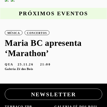
PRÓXIMOS EVENTOS
MÚSICA
CONCERTOS
o
Maria BC apresenta
‘Marathon’
S
G
QUA
25.11.26
21:00
Galeria Zé dos Bois
NEWSLETTER
TERRAÇO ZDB
GALERIA ZÉ DOS BOIS