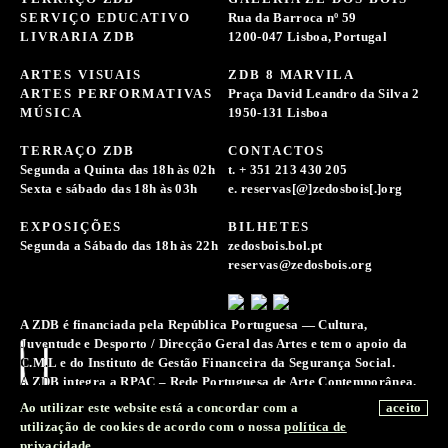
SERVIÇO EDUCATIVO
Rua da Barroca nº 59
LIVRARIA ZDB
1200-047 Lisboa, Portugal
ARTES VISUAIS
ZDB 8 MARVILA
ARTES PERFORMATIVAS
Praça David Leandro da Silva 2
MÚSICA
1950-131 Lisboa
TERRAÇO ZDB
CONTACTOS
Segunda a Quinta das 18h às 02h
t. + 351 213 430 205
Sexta e sábado das 18h às 03h
e. reservas[@]zedosbois[.]org
EXPOSIÇÕES
BILHETES
Segunda a Sábado das 18h às 22h
zedosbois.bol.pt
reservas@zedosbois.org
A ZDB é financiada pela República Portuguesa — Cultura,
Juventude e Desporto / Direcção Geral das Artes e tem o apoio da
C.M.L e do Instituto de Gestão Financeira da Segurança Social.
A ZDB integra a RPAC – Rede Portuguesa de Arte Contemporânea.
A Associação Zé dos Bois reserva-se o direito de recolher e
Ao utilizar este website está a concordar com a
aceito
conservar registos de imagens, sons e voz para a difusão e
utilização de cookies de acordo com o nossa
política de
preservação da memória da sua atividade.
privacidade
.