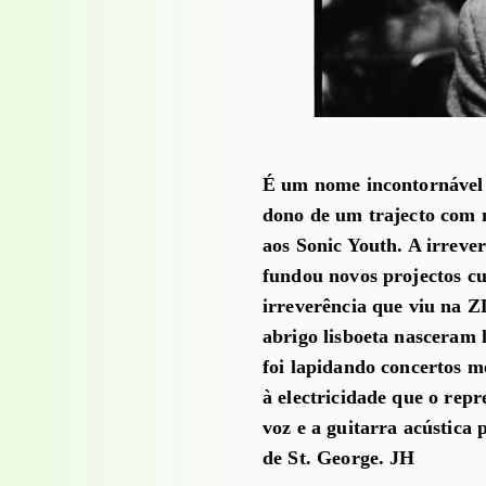
É um nome incontornável 
dono de um trajecto com m
aos Sonic Youth. A irrev
fundou novos projectos cur
irreverência que viu na Z
abrigo lisboeta nasceram li
foi lapidando concertos m
à electricidade que o repr
voz e a guitarra acústica
de St. George. JH