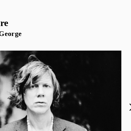
re
 George