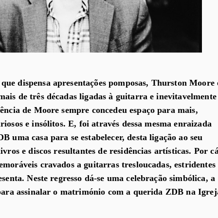
que dispensa apresentações pomposas, Thurston Moore 
ais de três décadas ligadas à guitarra e inevitavelmente
erência de Moore sempre concedeu espaço para mais,
iosos e insólitos. E, foi através dessa mesma enraizada
DB uma casa para se estabelecer, desta ligação ao seu
vros e discos resultantes de residências artísticas. Por c
emoráveis cravados a guitarras tresloucadas, estridentes
esenta. Neste regresso dá-se uma celebração simbólica, a
 para assinalar o matrimónio com a querida ZDB na Igrej