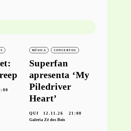
OS
MÚSICA
CONCERTOS
MÚSICA
C
et:
Superfan
keiya
reep
apresenta ‘My
aprese
Piledriver
‘hooke
9:00
Heart’
TER
10.11
Galeria Zé dos
QUI
12.11.26
21:00
Galeria Zé dos Bois