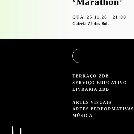
‘Marathon’
3.05 — 30.09.26
QUA
25.11.26
21:00
aleria Zé dos Bois
Galeria Zé dos Bois
TERRAÇO ZDB
SERVIÇO EDUCATIVO
LIVRARIA ZDB
ARTES VISUAIS
ARTES PERFORMATIVA
MÚSICA