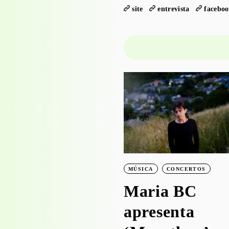
site
entrevista
facebo
PROJECTO EDUCATIVO
WORKSHOPS
Visita-oficina à
exposição
‘Bruscky em
MÚSICA
CONCERTOS
Brusque’ com o
Maria BC
Serviço
apresenta
Educativo