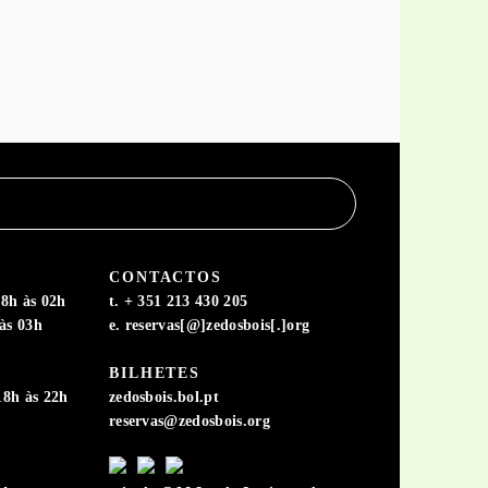
CONTACTOS
8h às 02h
t. + 351 213 430 205
às 03h
e. reservas[@]zedosbois[.]org
BILHETES
18h às 22h
zedosbois.bol.pt
reservas@zedosbois.org