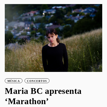
o
MÚSICA
CONCERTOS
Maria BC apresenta
‘Marathon’
S
G