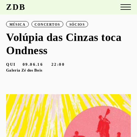
ZDB
MÚSICA
CONCERTOS
SÓCIOS
Volúpia das Cinzas toca
Ondness
QUI
09.06.16
22:00
Galeria Zé dos Bois