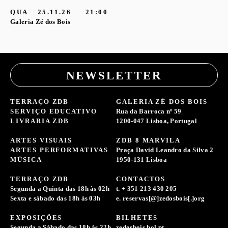
QUA
25.11.26
21:00
Galeria Zé dos Bois
NEWSLETTER
TERRAÇO ZDB
GALERIA ZÉ DOS BOIS
SERVIÇO EDUCATIVO
Rua da Barroca nº 59
LIVRARIA ZDB
1200-047 Lisboa, Portugal
ARTES VISUAIS
ZDB 8 MARVILA
ARTES PERFORMATIVAS
Praça David Leandro da Silva 2
MÚSICA
1950-131 Lisboa
TERRAÇO ZDB
CONTACTOS
Segunda a Quinta das 18h às 02h
t. + 351 213 430 205
Sexta e sábado das 18h às 03h
e. reservas[@]zedosbois[.]org
EXPOSIÇÕES
BILHETES
Segunda a Sábado das 18h às 22h
zedosbois.bol.pt