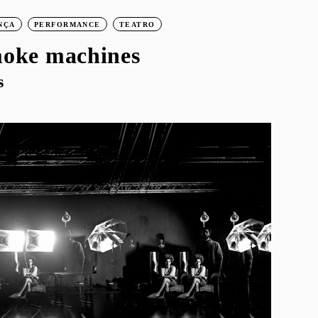
NÇA
PERFORMANCE
TEATRO
moke machines
s