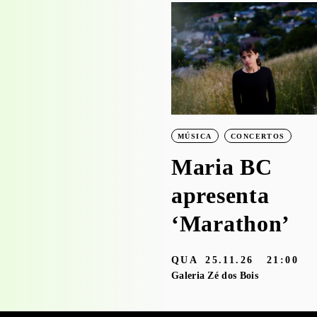
PROJECTO EDUCATIVO
WORKSHOPS
Visita-oficina à
exposição
‘Bruscky em
MÚSICA
CONCERTOS
Brusque’ com o
Maria BC
Serviço
apresenta
Educativo
‘Marathon’
3.05 — 30.09.26
QUA
25.11.26
21:00
aleria Zé dos Bois
Galeria Zé dos Bois