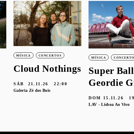
MÚSICA
CONCERTOS
MÚSICA
CONCERT
Cloud Nothings
Super Ball
Geordie G
SÁB
21.11.26
22:00
Galeria Zé dos Bois
DOM
15.11.26
1
LAV - Lisboa Ao Vivo