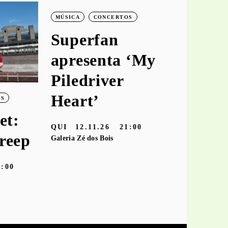
MÚSICA
CONCERTOS
MÚSICA
C
Superfan
keiya
apresenta ‘My
aprese
Piledriver
‘hooke
Heart’
OS
TER
10.11
et:
Galeria Zé dos
QUI
12.11.26
21:00
reep
Galeria Zé dos Bois
9:00