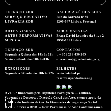
TERRAÇO ZDB
GALERIA ZÉ DOS BOIS
SERVIÇO EDUCATIVO
Rua da Barroca nº 59
LIVRARIA ZDB
1200-047 Lisboa, Portugal
ARTES VISUAIS
ZDB 8 MARVILA
ARTES PERFORMATIVAS
Praça David Leandro da Silva 2
MÚSICA
1950-131 Lisboa
TERRAÇO ZDB
CONTACTOS
Segunda a Quinta das 18h às 02h
t. + 351 213 430 205
Sexta e sábado das 18h às 03h
e. reservas[@]zedosbois[.]org
EXPOSIÇÕES
BILHETES
Segunda a Sábado das 18h às 22h
zedosbois.bol.pt
reservas@zedosbois.org
A ZDB é financiada pela República Portuguesa — Cultura,
Juventude e Desporto / Direcção Geral das Artes e tem o apoio da
C.M.L e do Instituto de Gestão Financeira da Segurança Social.
A ZDB integra a RPAC – Rede Portuguesa de Arte Contemporânea.