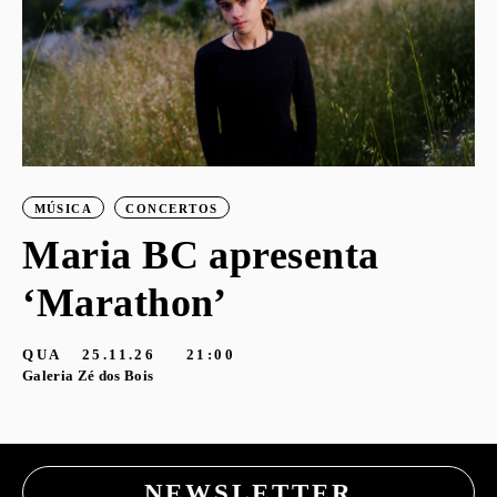
MÚSICA
CONCERTOS
Maria BC apresenta
‘Marathon’
S
G
QUA
25.11.26
21:00
Galeria Zé dos Bois
NEWSLETTER