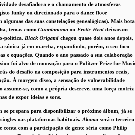
sividade desafiadora e o chamamento de atmosferas
isto funky ou direcionado para o dance floor
m algumas das suas constelações genealógicas). Mais bota
lha, temas como
Guantanamo
ou
Erotic Heat
deixaram
io-política.
Black Origami
chegou quase dois anos depois,
ra sónica já em marcha, expandindo, porém, o seu foco
ias e equações. Quando o ano passado a sua colaboração
ion foi alvo de nomeação para o Pulitzer Prize for Musi
trás do desafio na composição para instrumentos reais,
ução. À margem disso, a sensação de vulnerabilidade
vo assume-se, como a própria descreve, uma força motriz
as de expor ideias e sons.
se prepara para disponibilizar o próximo álbum, já se
singles nas plataformas habituais.
Akoma
será o terceiro
e conta com a participação de gente séria como Philip