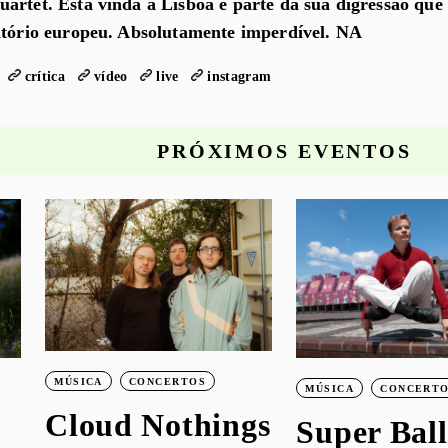
artet. Esta vinda a Lisboa é parte da sua digressão que
itório europeu. Absolutamente imperdível. NA
crítica
vídeo
live
instagram
PRÓXIMOS EVENTOS
MÚSICA
CONCERTOS
MÚSICA
CONCERT
Cloud Nothings
Super Ball