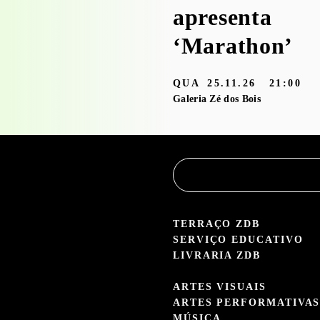
Serviço
apresenta
Educativo
‘Marathon’
3.05 — 30.09.26
QUA
25.11.26
21:00
aleria Zé dos Bois
Galeria Zé dos Bois
TERRAÇO ZDB
SERVIÇO EDUCATIVO
LIVRARIA ZDB
ARTES VISUAIS
ARTES PERFORMATIVA
MÚSICA