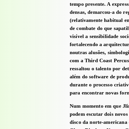
tempo presente. A expres
densas, demarcou-a do reg
(relativamente habitual e
de combate do que sapati
visível a sensibilidade soc
fortalecendo a arquitectu
noutras alusões, simbolog
com a Third Coast Percuss
ressaltou o talento por de
além do software de prod
durante o processo criati
para encontrar novas form
Num momento em que Jlin 
podem escutar dois novos 
disco da norte-americana 