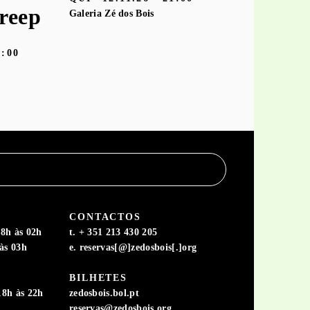
reep
Galeria Zé dos Bois
9:00
CONTACTOS
8h às 02h
t. + 351 213 430 205
às 03h
e. reservas[@]zedosbois[.]org
BILHETES
18h às 22h
zedosbois.bol.pt
reservas@zedosbois.org