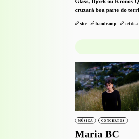
Glass, Bjork ou Kronos Qu
cruzará boa parte do terr
site
bandcamp
crítica
PROJECTO EDUCATIVO
WORKSHOPS
Visita-oficina à
exposição
‘Bruscky em
MÚSICA
CONCERTOS
Brusque’ com o
Maria BC