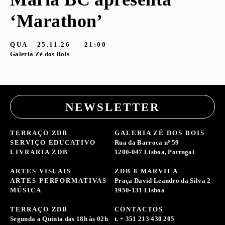
‘Marathon’
S
G
QUA
25.11.26
21:00
Galeria Zé dos Bois
NEWSLETTER
TERRAÇO ZDB
GALERIA ZÉ DOS BOIS
SERVIÇO EDUCATIVO
Rua da Barroca nº 59
LIVRARIA ZDB
1200-047 Lisboa, Portugal
ARTES VISUAIS
ZDB 8 MARVILA
ARTES PERFORMATIVAS
Praça David Leandro da Silva 2
MÚSICA
1950-131 Lisboa
TERRAÇO ZDB
CONTACTOS
Segunda a Quinta das 18h às 02h
t. + 351 213 430 205