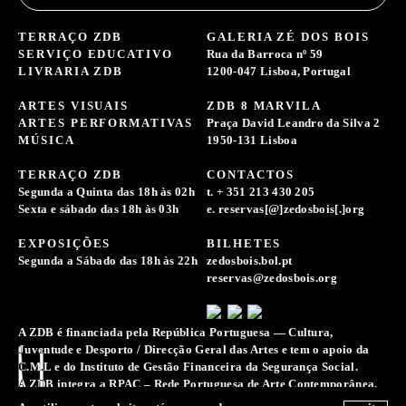
TERRAÇO ZDB
GALERIA ZÉ DOS BOIS
SERVIÇO EDUCATIVO
Rua da Barroca nº 59
LIVRARIA ZDB
1200-047 Lisboa, Portugal
ARTES VISUAIS
ZDB 8 MARVILA
ARTES PERFORMATIVAS
Praça David Leandro da Silva 2
MÚSICA
1950-131 Lisboa
TERRAÇO ZDB
CONTACTOS
Segunda a Quinta das 18h às 02h
t. + 351 213 430 205
Sexta e sábado das 18h às 03h
e. reservas[@]zedosbois[.]org
EXPOSIÇÕES
BILHETES
Segunda a Sábado das 18h às 22h
zedosbois.bol.pt
reservas@zedosbois.org
A ZDB é financiada pela República Portuguesa — Cultura,
Juventude e Desporto / Direcção Geral das Artes e tem o apoio da
C.M.L e do Instituto de Gestão Financeira da Segurança Social.
A ZDB integra a RPAC – Rede Portuguesa de Arte Contemporânea.
A Associação Zé dos Bois reserva-se o direito de recolher e