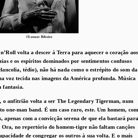
©Leonor Ribeiro
 n’Roll volta a descer à Terra para aquecer o coração ao
zias e os espíritos dominados por sentimentos confusos
elancolia, tédio), não há nada como o estrépito do som da
ma voz tecida nas imagens da América profunda. Música
a fantasia.
o anfitrião volta a ser The Legendary Tigerman, num
nto one-man band. É um caso raro, este. Um homem, co
s, apenas com a convicção serena de que ela bastará par
 Ora, no repertório do homem-tigre não faltam canções
apacidade de congregar os outros à sua volta. E o mais