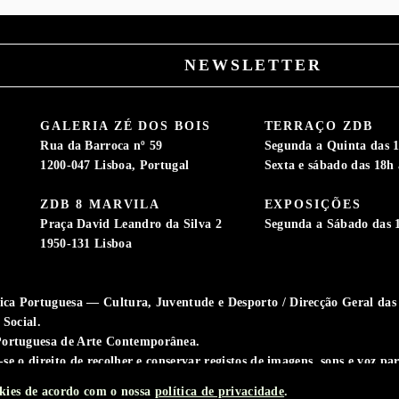
NEWSLETTER
GALERIA ZÉ DOS BOIS
TERRAÇO ZDB
Rua da Barroca nº 59
Segunda a Quinta das 1
1200-047 Lisboa, Portugal
Sexta e sábado das 18h 
ZDB 8 MARVILA
EXPOSIÇÕES
S
Praça David Leandro da Silva 2
Segunda a Sábado das 
1950-131 Lisboa
ca Portuguesa — Cultura, Juventude e Desporto / Direcção Geral das A
Social.
ortuguesa de Arte Contemporânea.
-se o direito de recolher e conservar registos de imagens, sons e voz p
ookies de acordo com o nossa
política de privacidade
.