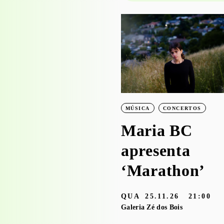
PROJECTO EDUCATIVO
WORKSHOPS
Visita-oficina à
exposição
‘Bruscky em
MÚSICA
CONCERTOS
Brusque’ com o
Maria BC
Serviço
apresenta
Educativo
‘Marathon’
3.05 — 30.09.26
QUA
25.11.26
21:00
aleria Zé dos Bois
Galeria Zé dos Bois