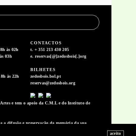
CONTACTOS
8h às 02h
t. + 351 213 430 205
às 03h
e. reservas[@]zedosbois[.]org
BILHETES
18h às 22h
zedosbois.bol.pt
reservas@zedosbois.org
rtes e tem o apoio da C.M.L e do Instituto de
ara a difusão e preservação da memória da sua
aceito