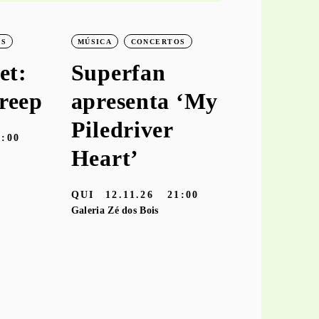
OS
MÚSICA
CONCERTOS
MÚSICA
C
et:
Superfan
keiya
reep
apresenta ‘My
aprese
Piledriver
‘hooke
9:00
Heart’
TER
10.11
Galeria Zé dos
QUI
12.11.26
21:00
Galeria Zé dos Bois