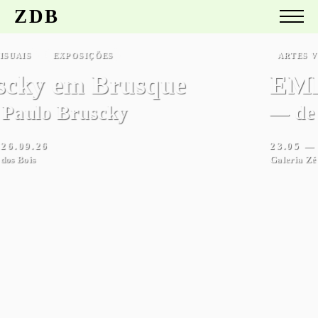
ZDB
ARTES VISUAIS
EXPOSIÇÕES
EMPORIO
— de Musa paradisiaca
23.05 — 26.09.26
Galeria Zé dos Bois