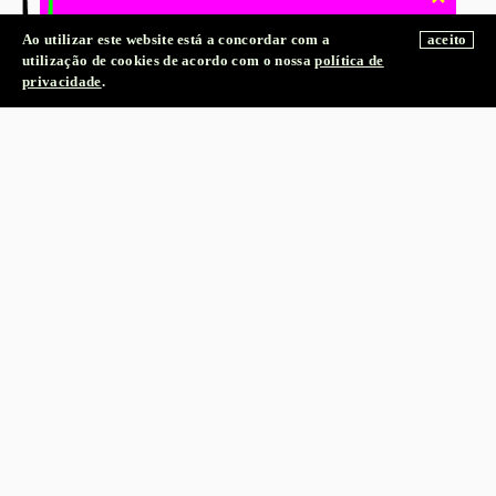
Ao utilizar este website está a concordar com a
aceito
LIVRARIA ONLINE →
utilização de cookies de acordo com o nossa
política de
privacidade
.
MÚSICA
CONCERTOS
Kalia Vandever apresenta
‘Mana’ ⟡ Carla Boregas
TER
15.09.26
21:00
Galeria Zé dos Bois
ARTES PERFORMATIVAS
PERFORMANCE
As montanhas azuis estão
sempre a caminhar
— Maria Gil