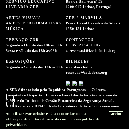
SERVIÇO EDUCATIVO
Rua da Barroca nº 59
LIVRARIA ZDB
1200-047 Lisboa, Portugal
ARTES VISUAIS
ZDB 8 MARVILA
ARTES PERFORMATIVAS
Praça David Leandro da Silva 2
MÚSICA
1950-131 Lisboa
TERRAÇO ZDB
CONTACTOS
Segunda a Quinta das 18h às 02h
t. + 351 213 430 205
Sexta e sábado das 18h às 03h
e. reservas[@]zedosbois[.]org
EXPOSIÇÕES
BILHETES
Segunda a Sábado das 18h às 22h
zedosbois.bol.pt
reservas@zedosbois.org
A ZDB é financiada pela República Portuguesa — Cultura,
Juventude e Desporto / Direcção Geral das Artes e tem o apoio da
C.M.L e do Instituto de Gestão Financeira da Segurança Social.
A ZDB integra a RPAC – Rede Portuguesa de Arte Contemporânea.
A Associação Zé dos Bois reserva-se o direito de recolher e
Ao utilizar este website está a concordar com a
aceito
conservar registos de imagens, sons e voz para a difusão e
utilização de cookies de acordo com o nossa
política de
preservação da memória da sua atividade.
privacidade
.