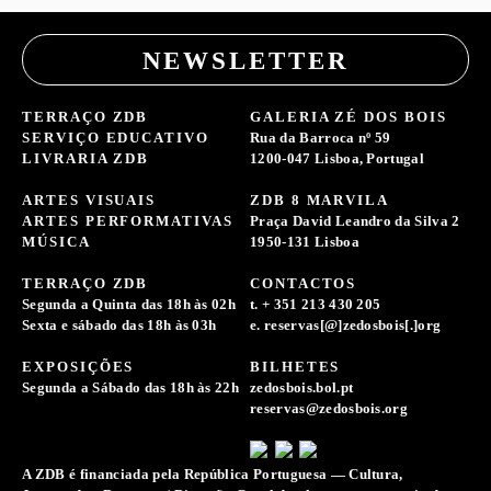
NEWSLETTER
TERRAÇO ZDB
GALERIA ZÉ DOS BOIS
SERVIÇO EDUCATIVO
Rua da Barroca nº 59
LIVRARIA ZDB
1200-047 Lisboa, Portugal
ARTES VISUAIS
ZDB 8 MARVILA
ARTES PERFORMATIVAS
Praça David Leandro da Silva 2
MÚSICA
1950-131 Lisboa
TERRAÇO ZDB
CONTACTOS
Segunda a Quinta das 18h às 02h
t. + 351 213 430 205
Sexta e sábado das 18h às 03h
e. reservas[@]zedosbois[.]org
EXPOSIÇÕES
BILHETES
Segunda a Sábado das 18h às 22h
zedosbois.bol.pt
reservas@zedosbois.org
A ZDB é financiada pela República Portuguesa — Cultura,