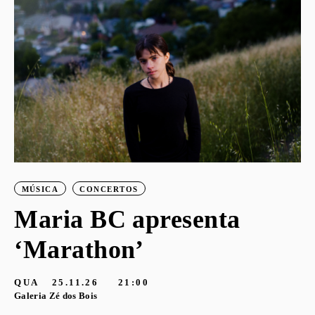
o
MÚSICA
CONCERTOS
Maria BC apresenta
‘Marathon’
S
G
QUA
25.11.26
21:00
Galeria Zé dos Bois