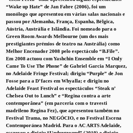
“Wake up Hate” de Jan Fabre (2006), foi um
monólogo que apresentou em várias salas nacionais e
passou por Alemanha, França, Espanha, Bélgica,
Aústria, Austrália e Islândia. Foi nomeado para o
Green Room Awards Melbourne (um dos mais
prestigiantes prémios de teatro na Austrália) como
Melhor Encenador 2008 pelo espectáculo “B.File”.
Em 2008 actuou com Yashchin Ensemble em “I Only
Came To Use The Phone” de Gabriel Garcia Marquez,
no Adelaide Fringe Festival; dirigiu “Purple” de Jon
Fosse para a D’faces em Whyalla; e dirigiu no
Adelaide Feast Festival os espectáculos “Steak n’
Chelsea Out to Lunch” e “Regina contra a arte
contemporânea” (em parceria com o travesti
madrileno Regina Fez), que apresentou também no
Festival Trama, no NEGÓCIO, e no Festival Escena
Contemporánea Madrid. Para o AC ARTS Adelaide,
escreveu e dirigiu “Underground” (2010) e dirigiu