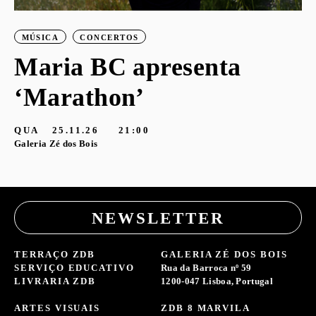
MÚSICA
CONCERTOS
Maria BC apresenta
‘Marathon’
S
G
QUA
25.11.26
21:00
Galeria Zé dos Bois
NEWSLETTER
TERRAÇO ZDB
GALERIA ZÉ DOS BOIS
SERVIÇO EDUCATIVO
Rua da Barroca nº 59
LIVRARIA ZDB
1200-047 Lisboa, Portugal
ARTES VISUAIS
ZDB 8 MARVILA