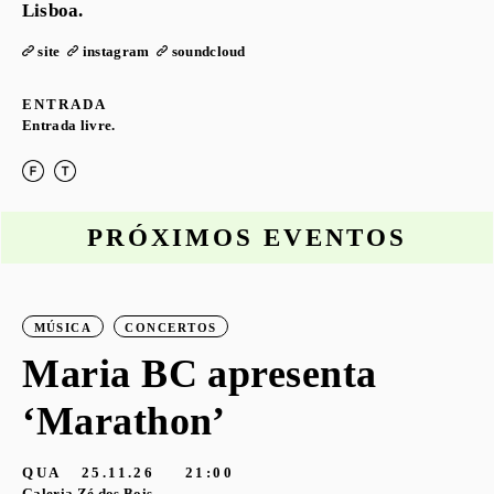
Lisboa.
site
instagram
soundcloud
ENTRADA
Entrada livre.
PRÓXIMOS EVENTOS
MÚSICA
CONCERTOS
o
Maria BC apresenta
‘Marathon’
S
G
QUA
25.11.26
21:00
Galeria Zé dos Bois