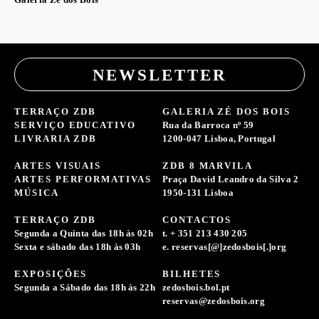
NEWSLETTER
TERRAÇO ZDB
GALERIA ZÉ DOS BOIS
SERVIÇO EDUCATIVO
Rua da Barroca nº 59
LIVRARIA ZDB
1200-047 Lisboa, Portugal
ARTES VISUAIS
ZDB 8 MARVILA
ARTES PERFORMATIVAS
Praça David Leandro da Silva 2
MÚSICA
1950-131 Lisboa
TERRAÇO ZDB
CONTACTOS
Segunda a Quinta das 18h às 02h
t. + 351 213 430 205
Sexta e sábado das 18h às 03h
e. reservas[@]zedosbois[.]org
EXPOSIÇÕES
BILHETES
Segunda a Sábado das 18h às 22h
zedosbois.bol.pt
reservas@zedosbois.org