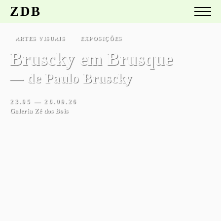
ZDB
ARTES VISUAIS
EXPOSIÇÕES
EMPORIO
— de Musa paradisiaca
23.05 — 26.09.26
Galeria Zé dos Bois