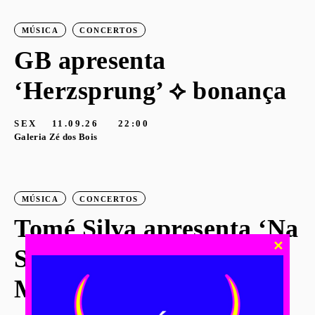
MÚSICA
CONCERTOS
GB apresenta
‘Herzsprung’ ⟡ bonança
SEX
11.09.26
22:00
Galeria Zé dos Bois
MÚSICA
CONCERTOS
Tomé Silva apresenta ‘Na
✕
Sobreda’ ⟡ Tapete
Mágico